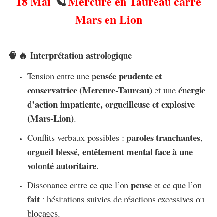
18 Mai
Mercure en Taureau carré
🪐
Mars en Lion
Interprétation astrologique
🧠
🔥
pensée prudente et
Tension entre une
conservatrice (Mercure-Taureau)
énergie
et une
d’action impatiente, orgueilleuse et explosive
(Mars-Lion)
.
paroles tranchantes,
Conflits verbaux possibles :
orgueil blessé, entêtement mental face à une
volonté autoritaire
.
pense
Dissonance entre ce que l’on
et ce que l’on
fait
: hésitations suivies de réactions excessives ou
blocages.