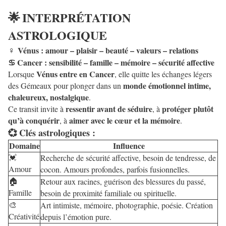
INTERPRÉTATION
🌟
ASTROLOGIQUE
Vénus : amour – plaisir – beauté – valeurs – relations
♀
Cancer : sensibilité – famille – mémoire – sécurité affective
♋
Vénus entre en Cancer
Lorsque
, elle quitte les échanges légers
monde émotionnel intime,
des Gémeaux pour plonger dans un
chaleureux, nostalgique
.
ressentir avant de séduire
protéger plutôt
Ce transit invite à
, à
qu’à conquérir
aimer avec le cœur et la mémoire
, à
.
Clés astrologiques :
💞
Domaine
Influence
Recherche de sécurité affective, besoin de tendresse, de
💓
Amour
cocon. Amours profondes, parfois fusionnelles.
Retour aux racines, guérison des blessures du passé,
🏠
Famille
besoin de proximité familiale ou spirituelle.
Art intimiste, mémoire, photographie, poésie. Création
🎨
Créativité
depuis l’émotion pure.