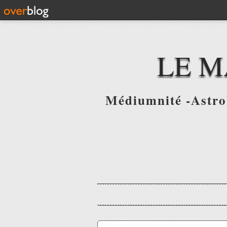
LE M
Médiumnité -Astrol