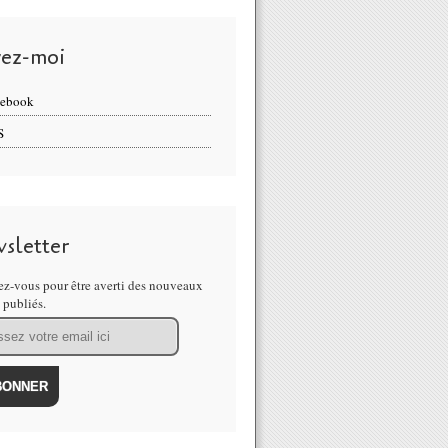
vez-moi
cebook
S
sletter
z-vous pour être averti des nouveaux
s publiés.