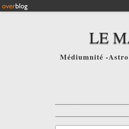
LE M
Médiumnité -Astrol