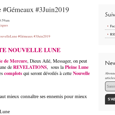
e #Gémeaux #3Juin2019
Sui
10:59am
giques
Fa
RS
E NOUVELLE LUNE
ie de Mercure
, Dieux Ailé, Messager, on peut
New
REVELATIONS
Pleine Lune
Lune de
, sous la
complots
Nouvelle
es
qui seront dévoilés à cette
Abonne
article
Email
l vaut mieux connaître ses ennemis pour mieux
 Lune