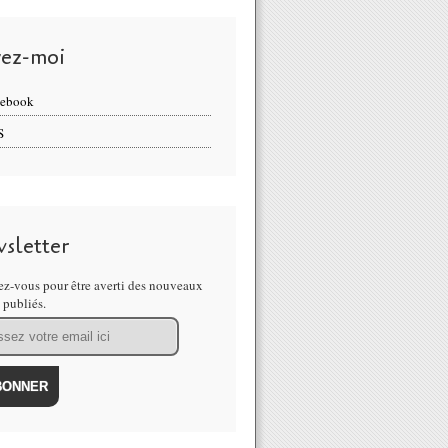
vez-moi
cebook
S
sletter
z-vous pour être averti des nouveaux
s publiés.