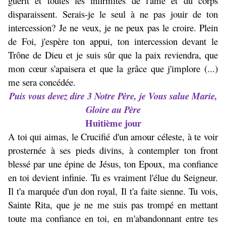
guérit et toutes les infirmités de l'âme et du corps
disparaissent. Serais-je le seul à ne pas jouir de ton
intercession? Je ne veux, je ne peux pas le croire. Plein
de Foi, j'espère ton appui, ton intercession devant le
Trône de Dieu et je suis sûr que la paix reviendra, que
mon cœur s'apaisera et que la grâce que j'implore (...)
me sera concédée.
Puis vous devez dire 3 Notre Père, je Vous salue Marie,
Gloire au Père
Huitième jour
A toi qui aimas, le Crucifié d'un amour céleste, à te voir
prosternée à ses pieds divins, à contempler ton front
blessé par une épine de Jésus, ton Epoux, ma confiance
en toi devient infinie. Tu es vraiment l'élue du Seigneur.
Il t'a marquée d'un don royal, Il t'a faite sienne. Tu vois,
Sainte Rita, que je ne me suis pas trompé en mettant
toute ma confiance en toi, en m'abandonnant entre tes