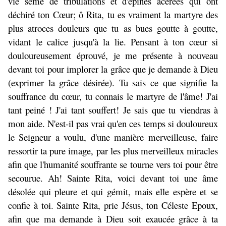
vie semé de tribulations et d'épines acérées qui ont
déchiré ton Cœur; ô Rita, tu es vraiment la martyre des
plus atroces douleurs que tu as bues goutte à goutte,
vidant le calice jusqu'à la lie. Pensant à ton cœur si
douloureusement éprouvé, je me présente à nouveau
devant toi pour implorer la grâce que je demande à Dieu
(exprimer la grâce désirée). Tu sais ce que signifie la
souffrance du cœur, tu connais le martyre de l'âme! J'ai
tant peiné ! J'ai tant souffert! Je sais que tu viendras à
mon aide. N'est-il pas vrai qu'en ces temps si douloureux
le Seigneur a voulu, d'une manière merveilleuse, faire
ressortir ta pure image, par les plus merveilleux miracles
afin que l'humanité souffrante se tourne vers toi pour être
secourue. Ah! Sainte Rita, voici devant toi une âme
désolée qui pleure et qui gémit, mais elle espère et se
confie à toi. Sainte Rita, prie Jésus, ton Céleste Epoux,
afin que ma demande à Dieu soit exaucée grâce à ta