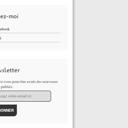
vez-moi
cebook
S
sletter
z-vous pour être averti des nouveaux
s publiés.