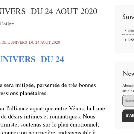
IVERS DU 24 AOUT 2020
Sui
, 13:43pm
Fa
RS
UNIVERS DU 24
New
e sera mitigée, parsemée de très bonnes
Abonne
article
essions planétaires.
Email
ar l'alliance aquatique entre Vénus, la Lune
 de désirs intimes et romantiques. Nous
ptimiste, soutenus sur le plan émotionnel,
ne connexion nourricière, indispensable à