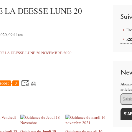
 LA DEESSE LUNE 20
Sui
Fa
 2020, 09:11am
RS
New
epost
0
Abonne
article
Email
endredi 19
Guidance du Jeudi 18
Guidance du mardi 16