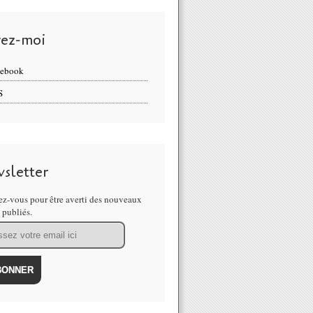
vez-moi
cebook
S
sletter
z-vous pour être averti des nouveaux
s publiés.