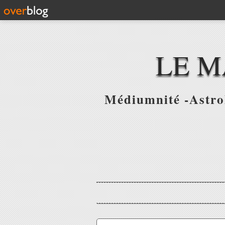
LE M
Médiumnité -Astrol