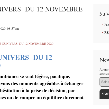
NIVERS DU 12 NOVEMBRE
Sui
Fa
 2020, 08:57am
RS
’UNIVERS
DU 12
New
0
Abonne
article
ambiance se veut légère, pacifique,
Email
ivons des moments agréables à échanger
ésitation à la prise de décision, par
ques ou de rompre un équilibre durement