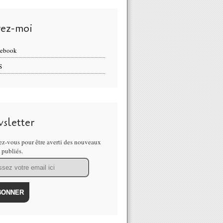
vez-moi
cebook
S
sletter
z-vous pour être averti des nouveaux
s publiés.