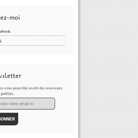
vez-moi
cebook
S
sletter
z-vous pour être averti des nouveaux
s publiés.