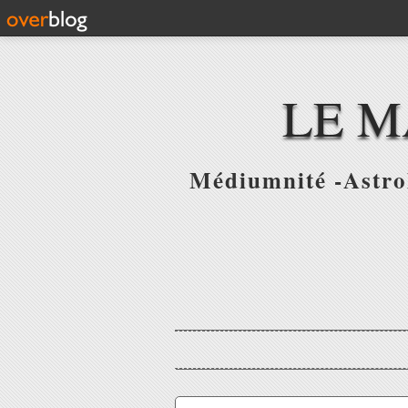
LE M
Médiumnité -Astrol