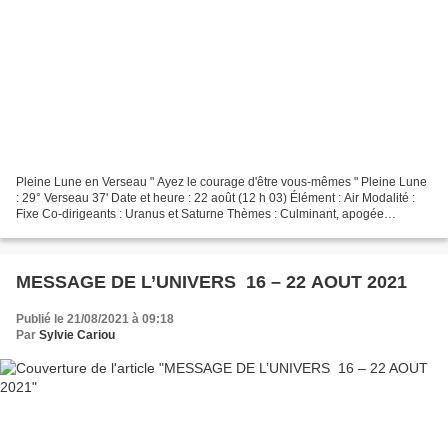
Pleine Lune en Verseau " Ayez le courage d'être vous-mêmes " Pleine Lune
: 29° Verseau 37' Date et heure : 22 août (12 h 03) Élément : Air Modalité :
Fixe Co-dirigeants : Uranus et Saturne Thèmes : Culminant, apogée
émotionnelle, résultats. Se libérer...
MESSAGE DE L’UNIVERS 16 – 22 AOUT 2021
Publié le 21/08/2021 à 09:18
Par
Sylvie Cariou