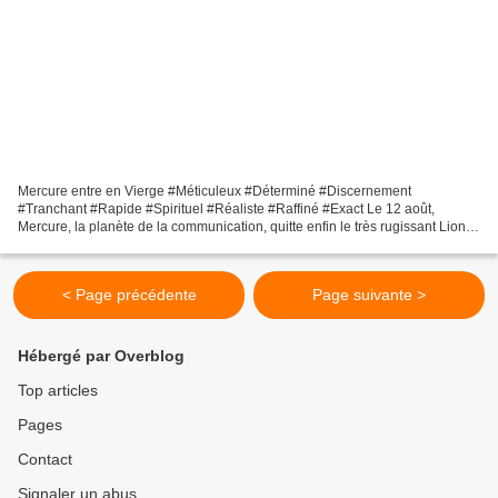
Mercure entre en Vierge #Méticuleux #Déterminé #Discernement
#Tranchant #Rapide #Spirituel #Réaliste #Raffiné #Exact Le 12 août,
Mercure, la planète de la communication, quitte enfin le très rugissant Lion
pour entrer dans le signe du zodiaque le plus...
< Page précédente
Page suivante >
Hébergé par Overblog
Top articles
Pages
Contact
Signaler un abus