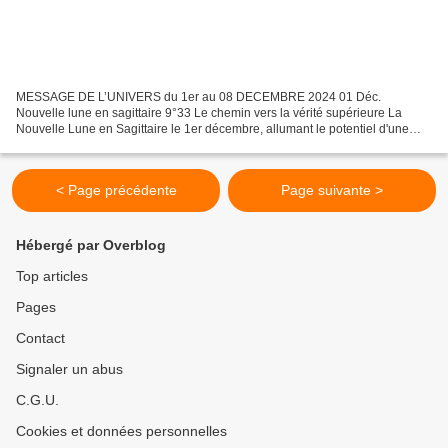
MESSAGE DE L’UNIVERS du 1er au 08 DECEMBRE 2024 01 Déc.
Nouvelle lune en sagittaire 9°33 Le chemin vers la vérité supérieure La
Nouvelle Lune en Sagittaire le 1er décembre, allumant le potentiel d'une
conscience supérieure. Il ne s'agit pas simplement...
< Page précédente
Page suivante >
Hébergé par Overblog
Top articles
Pages
Contact
Signaler un abus
C.G.U.
Cookies et données personnelles