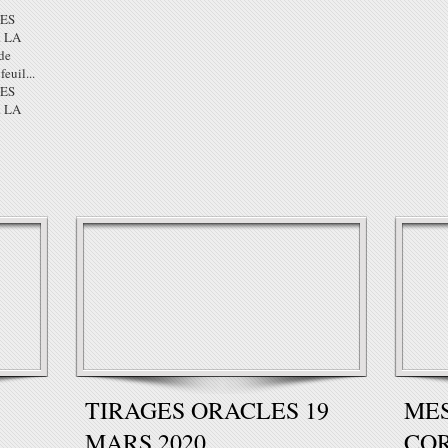
ES
 LA
de
euil...
ES
 LA
TIRAGES ORACLES 19
MES
MARS 2020
COR