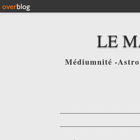
LE M
Médiumnité -Astrol