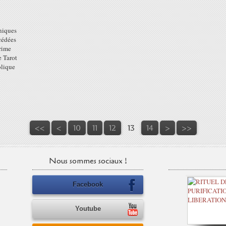
niques
cédées
rime
e Tarot
olique
<<
<
10
11
12
13
14
>
>>
Nous sommes sociaux !
Facebook
Youtube