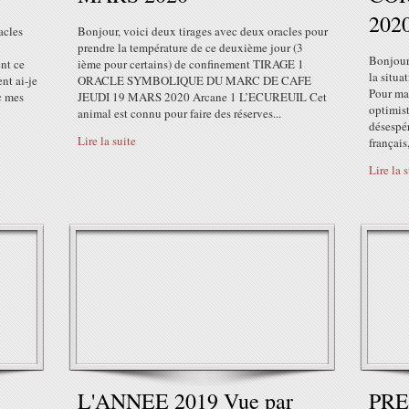
202
acles
Bonjour, voici deux tirages avec deux oracles pour
prendre la température de ce deuxième jour (3
Bonjour,
nt ce
ième pour certains) de confinement TIRAGE 1
la situa
ent ai-je
ORACLE SYMBOLIQUE DU MARC DE CAFE
Pour ma 
c mes
JEUDI 19 MARS 2020 Arcane 1 L’ECUREUIL Cet
optimist
animal est connu pour faire des réserves...
désespér
Lire la suite
français,
Lire la 
L'ANNEE 2019 Vue par
PRE