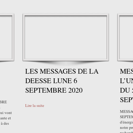
LES MESSAGES DE LA
ME
DEESSE LUNE 6
L’U
SEPTEMBRE 2020
DU 5
SEP
MBRE
Lire la suite
s
MESSAG
qui vont
SEPTEM
bante et
d'énergi
 à des
notre pr
recherc