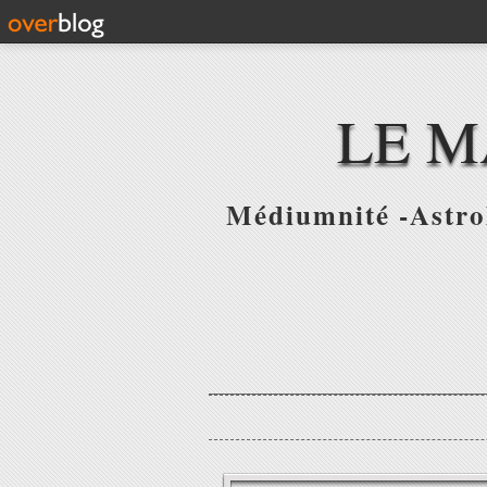
LE M
Médiumnité -Astrol