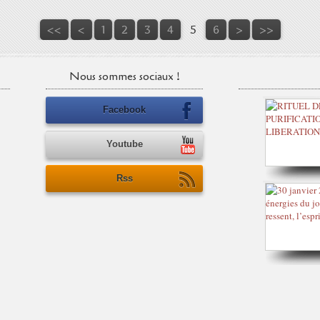
<<
<
1
2
3
4
5
6
>
>>
Nous sommes sociaux !
Facebook
Youtube
Rss