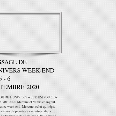
SSAGE DE
NIVERS WEEK-END
 - 6
TEMBRE 2020
E DE L’UNIVERS WEEK-END DU 5 - 6
BRE 2020 Mercure et Vénus changent
es ce week-end. Mercure, celui qui régit
ocessus de pensées va se teinter de la
he d'harmonie de la Balance. Nous avons