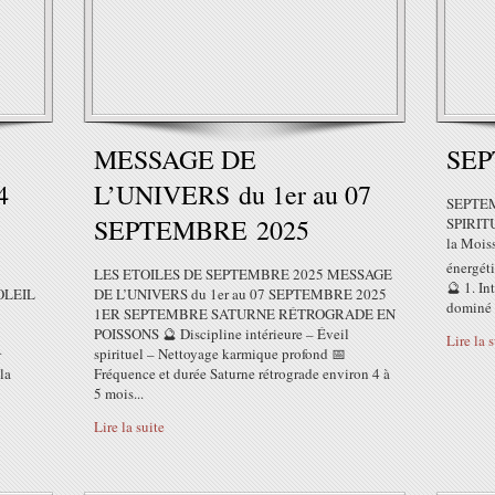
MESSAGE DE
SEP
4
L’UNIVERS du 1er au 07
SEPTEM
SEPTEMBRE 2025
SPIRIT
la Mois
énergéti
LES ETOILES DE SEPTEMBRE 2025 MESSAGE
🔮 1. In
OLEIL
DE L’UNIVERS du 1er au 07 SEPTEMBRE 2025
dominé p
1ER SEPTEMBRE SATURNE RÉTROGRADE EN
POISSONS 🔮 Discipline intérieure – Éveil
Lire la 
✦
spirituel – Nettoyage karmique profond 📅
la
Fréquence et durée Saturne rétrograde environ 4 à
5 mois...
Lire la suite