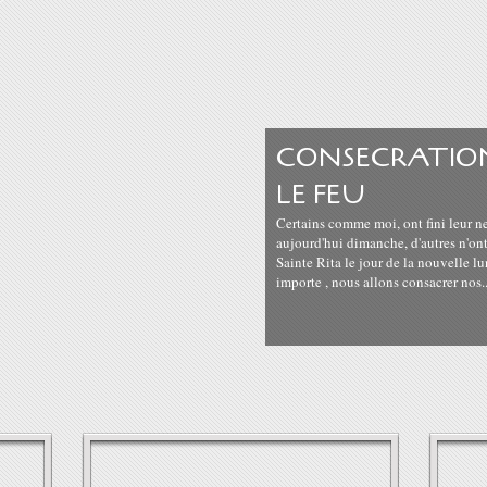
CONSECRATION
LE FEU
Certains comme moi, ont fini leur ne
aujourd'hui dimanche, d'autres n'ont
Sainte Rita le jour de la nouvelle 
importe , nous allons consacrer nos..