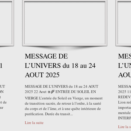
MESSAGE DE
ME
1
L’UNIVERS du 18 au 24
L’U
AOUT 2025
AOU
OUT
MESSAGE DE L’UNIVERS du 18 au 24 AOUT
MESSAG
ON
2025 22 Aout ☀️🌾 ENTRÉE DU SOLEIL EN
2025 1
t
REDEVI
VIERGE L’entrée du Soleil en Vierge, un moment
et de
Lion red
de transition sacrée, de retour à l’ordre, à la santé
eur
importa
du corps et de l’âme, et à une quête intérieure de
mentale 
purification. Durée du transit...
INTERP
Lire la suite
Lire la 