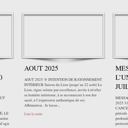
AOUT 2025
ME
0
L’U
AOUT 2025 🌞 INTENTION DE RAYONNEMENT
JUI
INTÉRIEUR Saison du Lion (jusqu’au 22 août) Le
Lion, signe solaire par excellence, invite à révéler
sa lumière intérieure, à se reconnecter à son feu
OUT
MESSAG
sacré, à l’expression authentique de soi.
2025 3
Affirmation : Je laisse...
CANCER 
É, LE
période
Lire la suite
nière
profonde
 d’agir
protectr