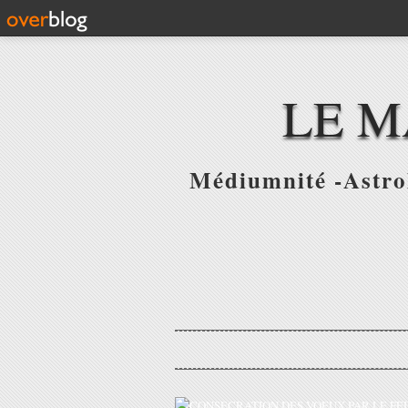
LE M
Médiumnité -Astrol