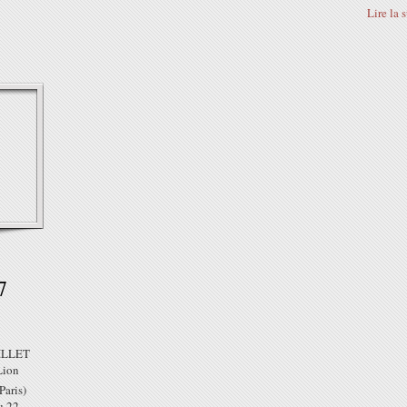
Lire la 
7
ILLET
Lion
Paris)
u 22